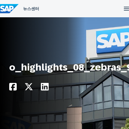
컨
텐
츠
건
너
뛰
기
o_highlights_08_zebras_