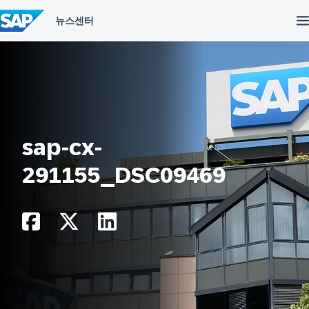
컨
텐
츠
건
너
뛰
기
sap-cx-
291155_DSC09469