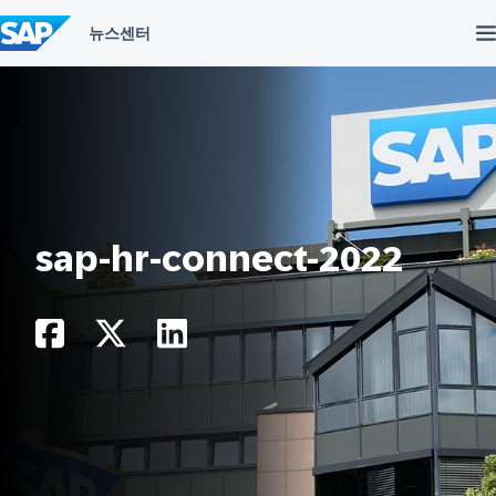
컨
텐
츠
건
너
뛰
기
sap-hr-connect-2022