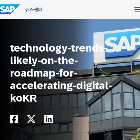
컨
텐
츠
건
너
뛰
기
technology-trends-
likely-on-the-
roadmap-for-
accelerating-digital-
koKR