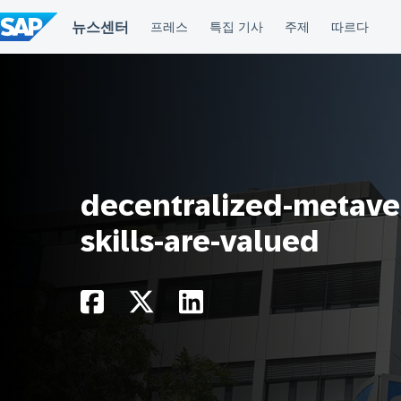
컨
텐
츠
건
너
뛰
기
decentralized-metaver
skills-are-valued