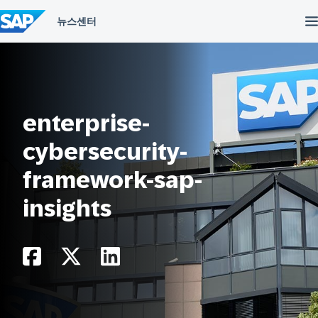
컨
텐
츠
건
너
뛰
기
enterprise-
cybersecurity-
framework-sap-
insights