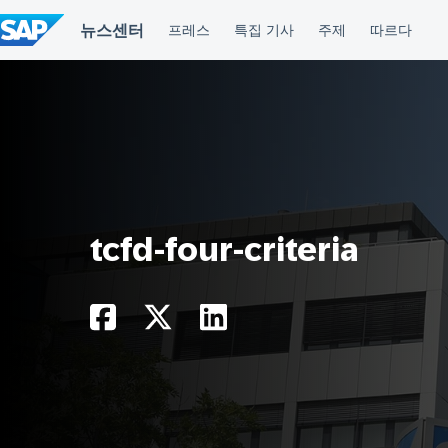
컨
텐
츠
건
너
뛰
기
tcfd-four-criteria