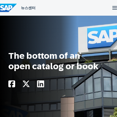
컨
텐
츠
건
너
뛰
기
The bottom of an
open catalog or book