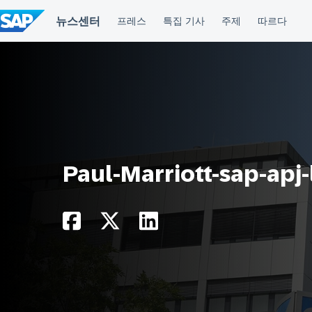
컨
텐
츠
건
너
뛰
기
Paul-Marriott-sap-apj