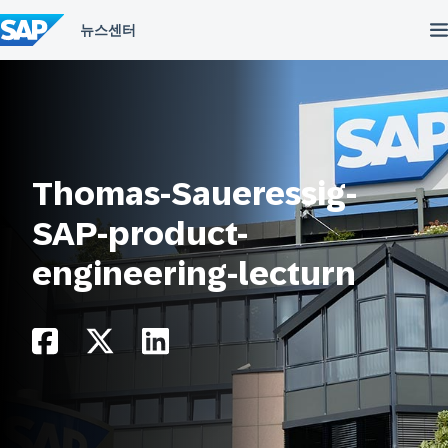
컨
텐
츠
건
너
뛰
기
Thomas-Saueressig-
SAP-product-
engineering-lecturn