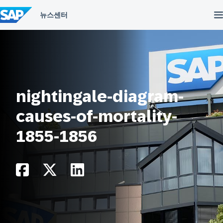
컨
텐
츠
건
너
뛰
기
nightingale-diagram-
causes-of-mortality-
1855-1856