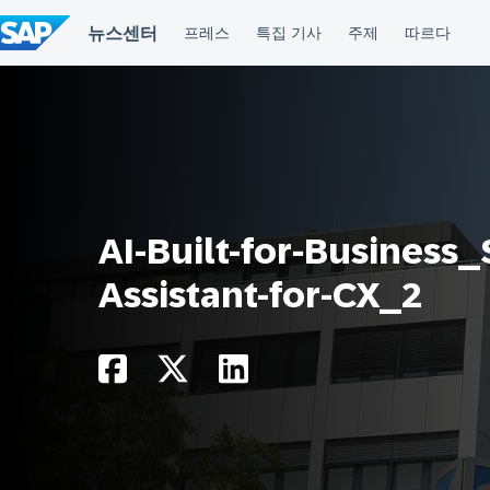
컨
텐
츠
건
너
뛰
기
AI-Built-for-Business_
Assistant-for-CX_2