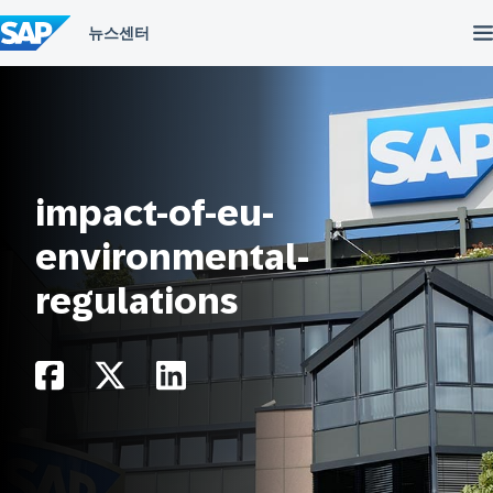
컨
텐
츠
건
너
뛰
기
impact-of-eu-
environmental-
regulations