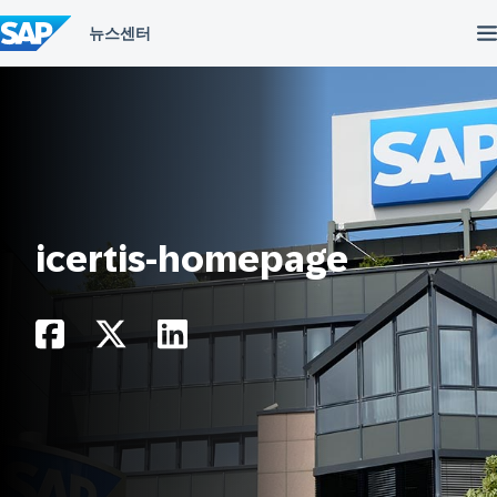
컨
텐
츠
건
너
뛰
기
icertis-homepage