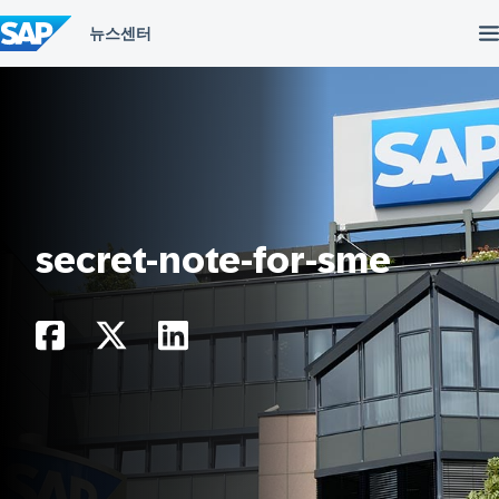
컨
텐
츠
건
너
뛰
기
secret-note-for-sme