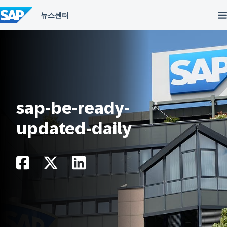
컨
텐
츠
건
너
뛰
기
sap-be-ready-
updated-daily