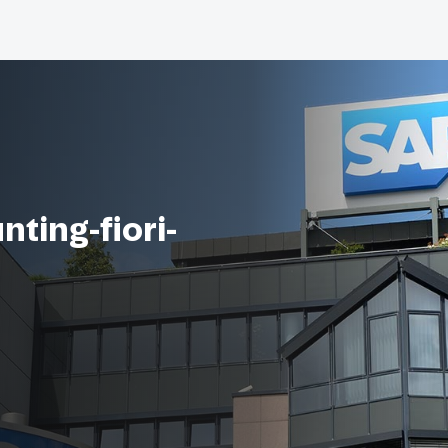
ting-fiori-