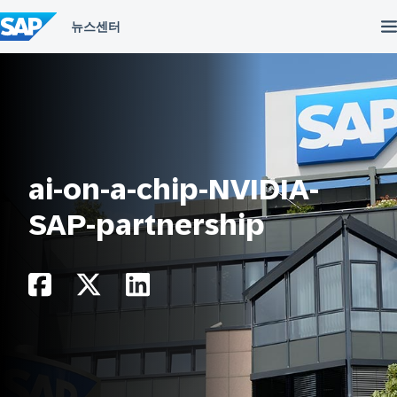
컨
텐
츠
건
너
뛰
기
ai-on-a-chip-NVIDIA-
SAP-partnership