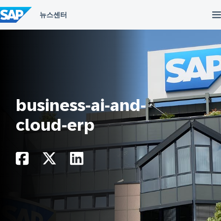
컨
텐
츠
건
너
뛰
기
business-ai-and-
cloud-erp