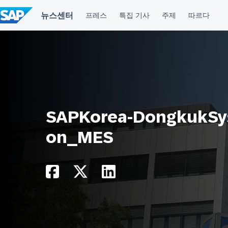
컨
텐
츠
건
너
뛰
기
SAPKorea-DongkukSy
on_MES