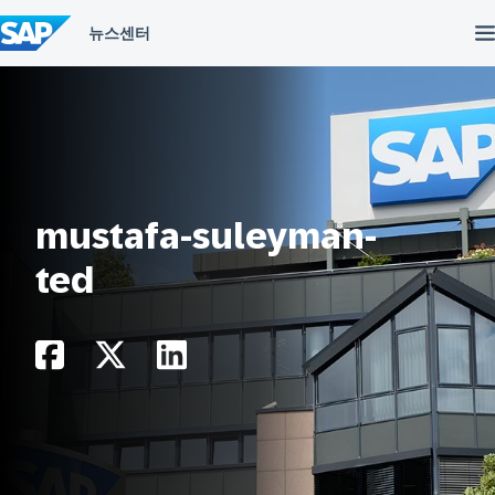
컨
텐
츠
건
너
뛰
기
mustafa-suleyman-
ted