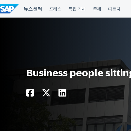
컨
텐
츠
건
너
뛰
기
Business people sittin