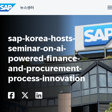
컨
텐
츠
건
너
뛰
기
sap-korea-hosts-
seminar-on-ai-
powered-finance-
and-procurement-
process-innovation