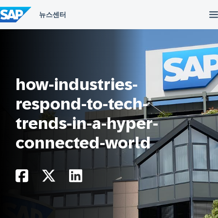
컨
텐
츠
건
너
뛰
기
how-industries-
respond-to-tech-
trends-in-a-hyper-
connected-world