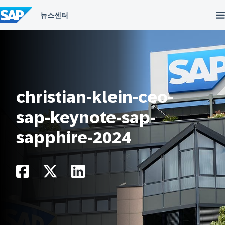
컨
텐
츠
건
너
뛰
기
christian-klein-ceo-
sap-keynote-sap-
sapphire-2024