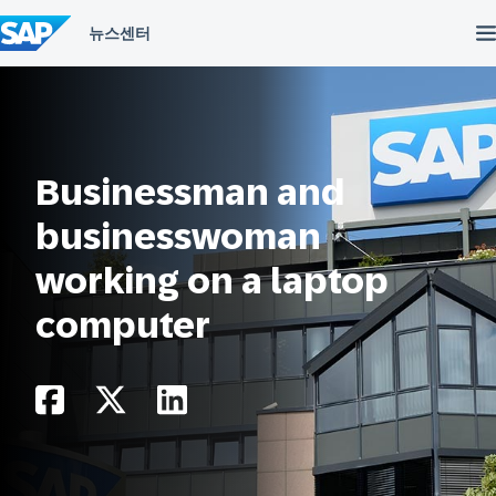
컨
텐
츠
건
너
뛰
기
Businessman and
businesswoman
working on a laptop
computer