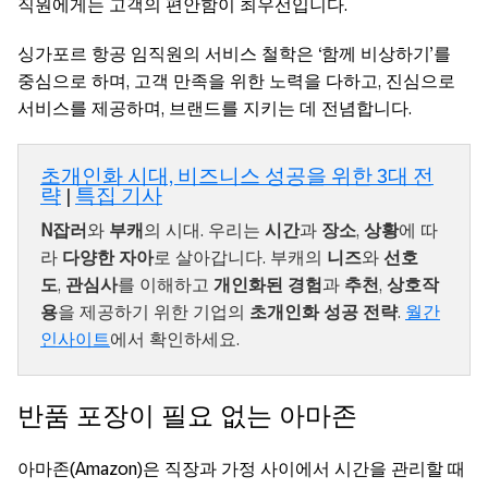
직원에게는 고객의 편안함이 최우선입니다.
싱가포르 항공 임직원의 서비스 철학은 ‘함께 비상하기’를
중심으로 하며, 고객 만족을 위한 노력을 다하고, 진심으로
서비스를 제공하며, 브랜드를 지키는 데 전념합니다.
초개인화 시대, 비즈니스 성공을 위한 3대 전
략
|
특집 기사
N잡러
와
부캐
의 시대. 우리는
시간
과
장소
,
상황
에 따
라
다양한 자아
로 살아갑니다. 부캐의
니즈
와
선호
도
,
관심사
를 이해하고
개인화된 경험
과
추천
,
상호작
용
을 제공하기 위한 기업의
초개인화 성공 전략
.
월간
인사이트
에서 확인하세요.
반품 포장이 필요 없는 아마존
아마존(Amazon)은 직장과 가정 사이에서 시간을 관리할 때