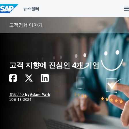
컨
텐
츠
건
너
고객경험 이야기
뛰
기
고객 지향에 진심인 4개 기업
특집 기사
by
Adam Park
10월 18, 2024