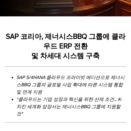
SAP
코리아
,
제너시스
BBQ
그룹에 클라
우드
ERP
전환
및 차세대 시스템 구축
SAP S/4HANA
클라우드 프라이빗 에디션으로 제너시
스
BBQ
그룹의 글로벌 사업 확대에 따른 시스템 통합
및 연계 지원
“
클라우드는 기업 성장과 혁신을 위한 선제 조건
… K-
치킨 세계화 앞장서는 제너시스
BBQ
그룹에 지원할
것
”