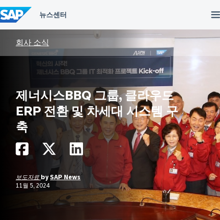
컨
텐
츠
건
너
회사 소식
뛰
기
제너시스BBQ 그룹, 클라우드
ERP 전환 및 차세대 시스템 구
축
보도자료
by
SAP News
11월 5, 2024