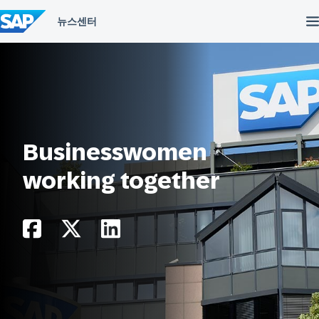
컨
텐
츠
건
너
뛰
기
Businesswomen
working together