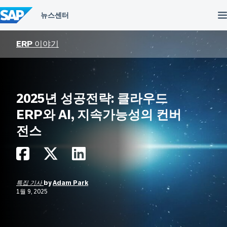
컨
텐
츠
건
너
ERP 이야기
뛰
기
2025년 성공전략: 클라우드
ERP와 AI, 지속가능성의 컨버
전스
특집 기사
by
Adam Park
1월 9, 2025