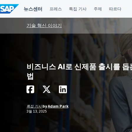
컨
텐
츠
건
너
기술 혁신 이야기
뛰
기
비즈니스 AI로 신제품 출시를 돕
법
특집 기사
by
Adam Park
3월 13, 2025