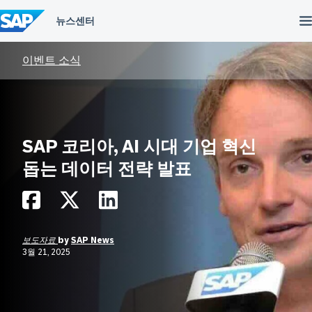
컨
텐
츠
건
너
이벤트 소식
뛰
기
SAP 코리아, AI 시대 기업 혁신
돕는 데이터 전략 발표
보도자료
by
SAP News
3월 21, 2025