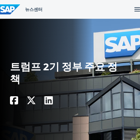
컨
텐
츠
건
너
뛰
기
트럼프 2기 정부 주요 정
책