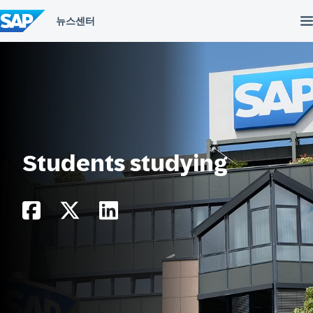
컨
텐
츠
건
너
뛰
기
Students studying