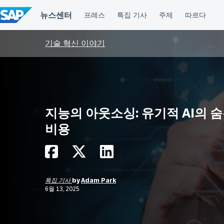
컨
텐
츠
건
너
기술 혁신 이야기
뛰
기
지능의 아웃소싱: 유기적 AI의 
비용
특집 기사
by
Adam Park
6월 13, 2025