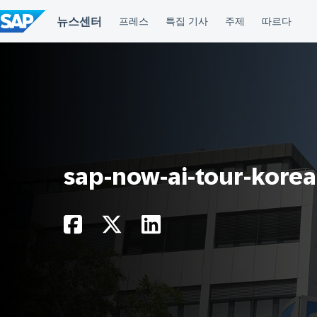
컨
텐
츠
건
너
뛰
기
sap-now-ai-tour-kore