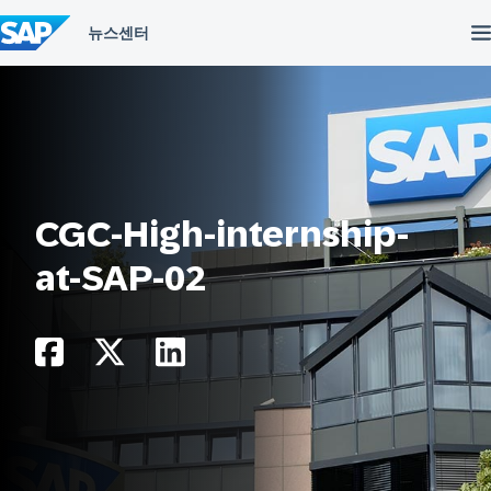
컨
텐
츠
건
너
뛰
기
CGC-High-internship-
at-SAP-02