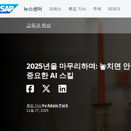
컨
텐
츠
건
너
교육과 학습
뛰
기
2025년을 마무리하며: 놓치면 
중요한 AI 스킬
특집 기사
by
Adam Park
11월 27, 2025