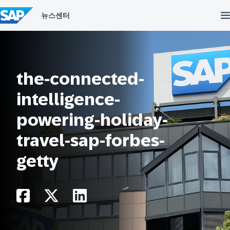
컨
텐
츠
건
너
뛰
기
the-connected-
intelligence-
powering-holiday-
travel-sap-forbes-
getty