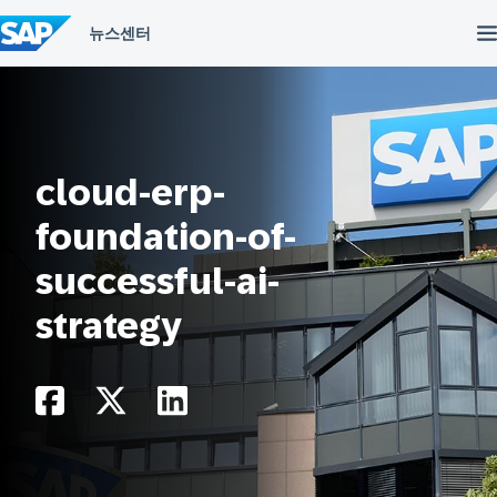
컨
텐
츠
건
너
뛰
기
cloud-erp-
foundation-of-
successful-ai-
strategy