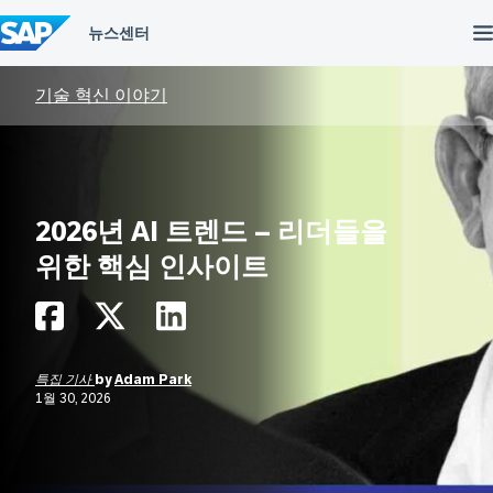
컨
텐
츠
건
너
기술 혁신 이야기
뛰
기
2026년 AI 트렌드 – 리더들을
위한 핵심 인사이트
특집 기사
by
Adam Park
1월 30, 2026