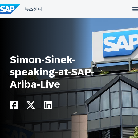
컨
텐
츠
건
너
뛰
기
Simon-Sinek-
speaking-at-SAP-
Ariba-Live