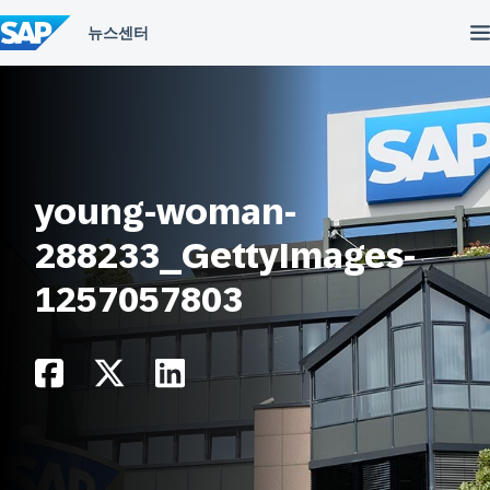
컨
텐
츠
건
너
뛰
기
young-woman-
288233_GettyImages-
1257057803