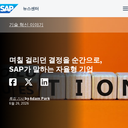
컨
텐
츠
건
너
기술 혁신 이야기
뛰
기
며칠 걸리던 결정을 순간으로,
SAP가 말하는 자율형 기업
특집 기사
by
Adam Park
6월 26, 2026