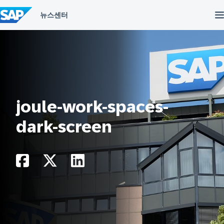
컨
텐
츠
건
너
뛰
기
joule-work-spaces-
dark-screen