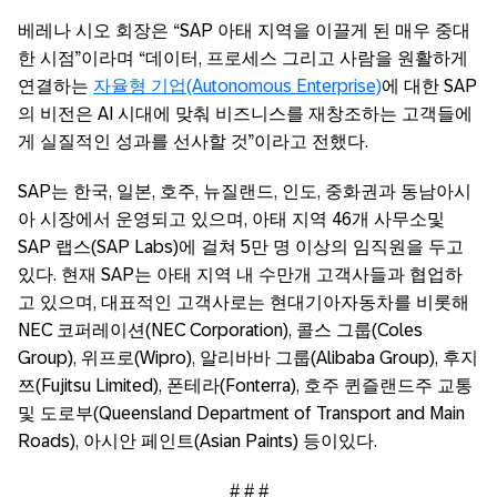
베레나
시오
회장은
“SAP
아태
지역을
이끌게
된
매우
중대
한
시점
”
이라며
“
데이터
,
프로세스
그리고
사람을
원활하게
연결하는
자율형
기업
(Autonomous Enterprise)
에
대한
SAP
의
비전은
AI
시대에
맞춰
비즈니스를
재창조하는
고객들에
게
실질적인
성과를
선사할
것
”
이라고
전했다
.
SAP
는
한국
,
일본
,
호주
,
뉴질랜드
,
인도
,
중화권과
동남아시
아
시장에서
운영되고
있으며
,
아태
지역
46
개
사무소
및
SAP
랩스
(SAP Labs)
에
걸쳐
5
만
명
이상의
임직원을
두고
있다
.
현재
SAP
는
아태
지역
내
수만개
고객사들과
협업하
고
있으며
,
대표적인
고객사로는
현대
기아
자동차를
비롯해
NEC
코퍼레이션
(NEC Corporation),
콜스
그룹
(Coles
Group),
위프로
(Wipro),
알리바바
그룹
(Alibaba Group),
후지
쯔
(Fujitsu Limited),
폰테라
(Fonterra),
호주
퀸즐랜드주
교통
및
도로부
(Queensland Department of Transport and Main
Roads),
아시안
페인트
(Asian Paints)
등이
있다
.
# # #