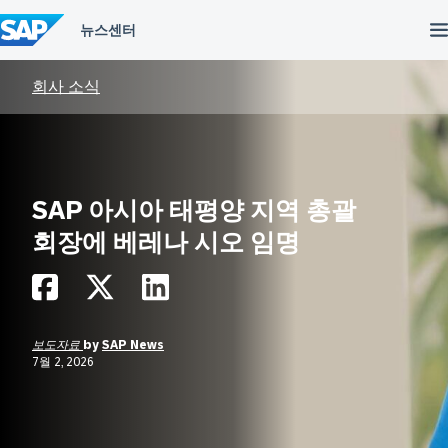
컨
텐
츠
건
너
회사 소식
뛰
기
SAP 아시아 태평양 지역 총괄
회장에 베레나 시오 임명
보도자료
by
SAP News
7월 2, 2026