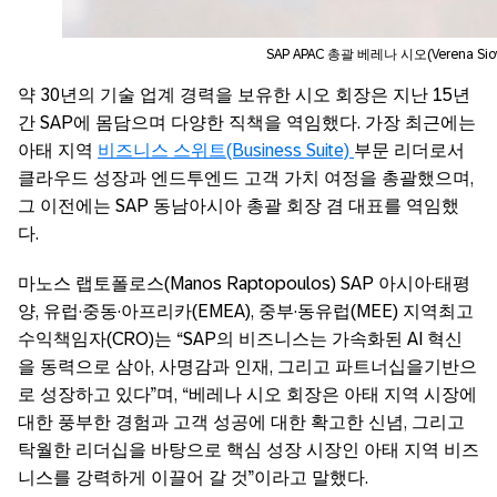
SAP APAC 총괄 베레나 시오(Verena Si
약
30
년의
기술
업계
경력을
보유한
시오
회장은
지난
15
년
간
SAP
에
몸담으며
다양한
직책을
역임했다
.
가장
최근에는
아태
지역
비즈니스
스위트
(Business Suite)
부문
리더로서
클라우드
성장과
엔드투엔드
고객
가치
여정을
총괄했으며
,
그
이전에는
SAP
동남아시아
총괄
회장
겸
대표를
역임했
다
.
마노스
랩토폴로스
(Manos Raptopoulos) SAP
아시아
·
태평
양
,
유럽
·
중동
·
아프리카
(EMEA),
중부
·
동유럽
(MEE)
지역
최고
수익책임자
(CRO)
는
“SAP
의
비즈니스는
가속화된
AI
혁신
을
동력으로
삼아
,
사명감과
인재
,
그리고
파트너십을
기반으
로
성장하고
있다
”
며
, “
베레나
시오
회장은
아태
지역
시장에
대한
풍부한
경험과
고객
성공에
대한
확고한
신념
,
그리고
탁월한
리더십을
바탕으로
핵심
성장
시장인
아태
지역
비즈
니스를
강력하게
이끌어
갈
것
”
이라고
말했다
.