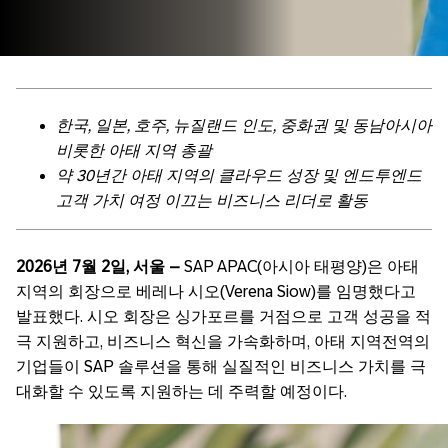
한국
,
일본
,
호주
,
뉴질랜드
인도
,
중화권
및
동남아시아
비롯한
아태
지역
총괄
약
30
년간
아태
지역의
클라우드
성장
및
엔드투엔드
고객
가치
여정
이끄는
비즈니스
리더로
활동
2026
년
7
월
2
일
,
서울
–
SAP APAC(
아시아
태평양
)
은
아태
지역의
회장으로
베레나
시오
(Verena Siow)
를
임명했다고
발표했다
.
시오
회장은
싱가포르를
거점으로
고객
성공을
적
극
지원하고
,
비즈니스
혁신을
가속화하며
,
아태
지역
전역의
기업들이
SAP
솔루션을
통해
실질적인
비즈니스
가치를
극
대화할
수
있도록
지원하는
데
주력할
예정이다
.