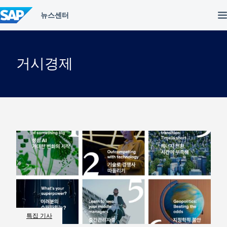
컨
텐
츠
건
너
뛰
거시경제
기
특집 기사