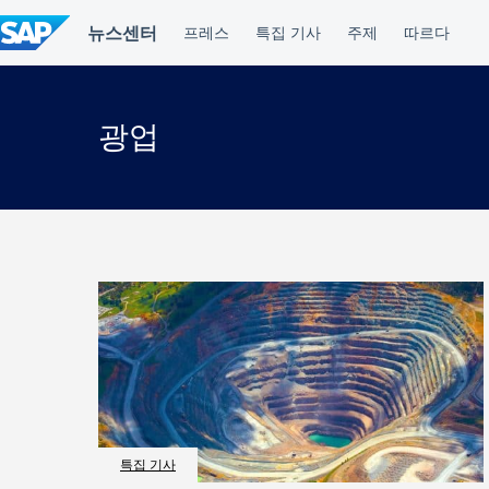
컨
텐
츠
건
너
뛰
광업
기
특집 기사