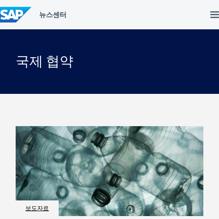
컨
텐
츠
건
너
뛰
국제 협약
기
보도자료