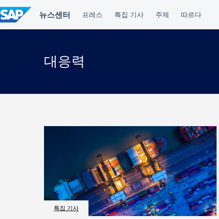
컨
텐
츠
건
너
뛰
대응력
기
특집 기사